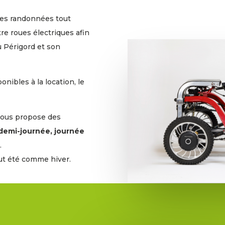
des randonnées
tout
re roues électriques afin
 Périgord et son
nibles à la location, le
vous propose des
 demi-journée, journée
s
.
out été comme hiver.