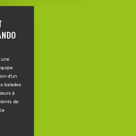
T
ANDO
z une
quipe.
ion d’un
es balades
teurs à
alents de
ce