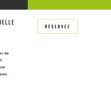
BELLE
RÉSERVEZ
as de
et
que
ques.