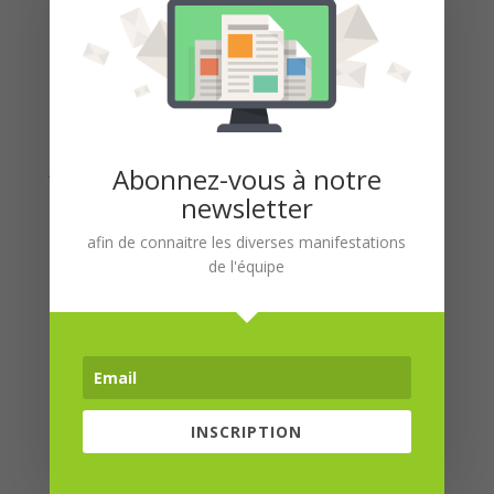
Coming Soon
Commentaires récents
Archives
janvier 2019
Abonnez-vous à notre
newsletter
Catégories
afin de connaitre les diverses manifestations
BLOG
de l'équipe
Méta
Connexion
Flux des publications
Flux des commentaires
INSCRIPTION
Site de WordPress-FR