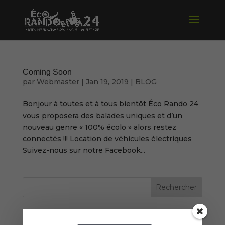
Coming Soon
par
Webmaster
|
Jan 19, 2019
|
BLOG
Bonjour à toutes et à tous bientôt Éco Rando 24
vous proposera des balades uniques et d’un
nouveau genre « 100% écolo » alors restez
connectés !!! Location de véhicules électriques
Suivez-nous sur notre Facebook...
Articles récents